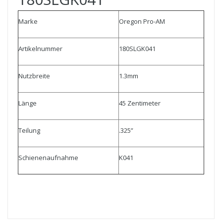
Marke
Oregon Pro-AM
Artikelnummer
180SLGK041
Nutzbreite
1.3mm
Länge
45 Zentimeter
Teilung
.325”
Schienenaufnahme
K041