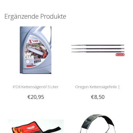
Ergänzende Produkte
X’Oil Kettensägenöl 5 Liter
Oregon Kettensägefeile |
€20,95
€8,50
Rundfeile