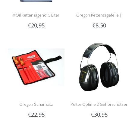
X’Oil Kettensägenöl 5 Liter
Oregon Kettensägefeile |
€20,95
€8,50
Rundfeile
Oregon Scharfsatz
Peltor Optime 2 Gehörschützer
€22,95
€30,95