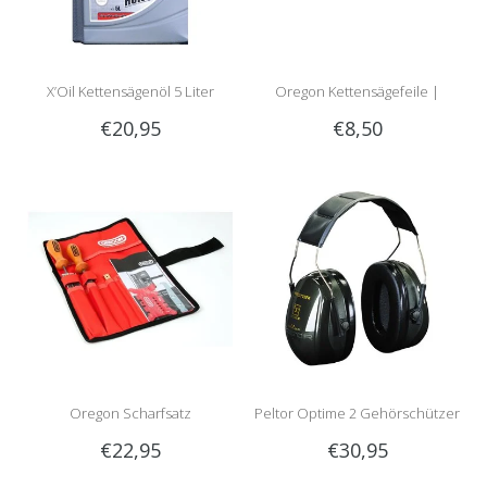
X’Oil Kettensägenöl 5 Liter
Oregon Kettensägefeile |
€20,95
€8,50
Rundfeile
Oregon Scharfsatz
Peltor Optime 2 Gehörschützer
€22,95
€30,95