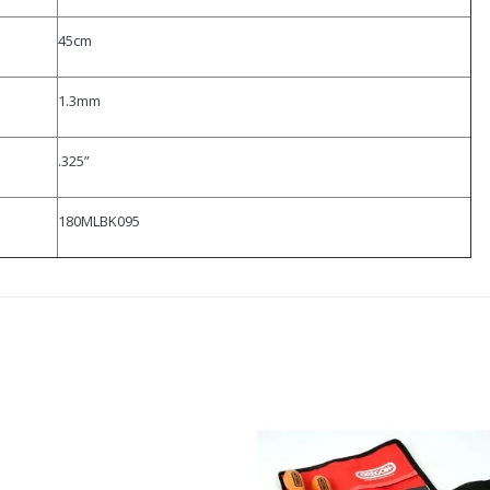
45cm
1.3mm
.325”
180MLBK095