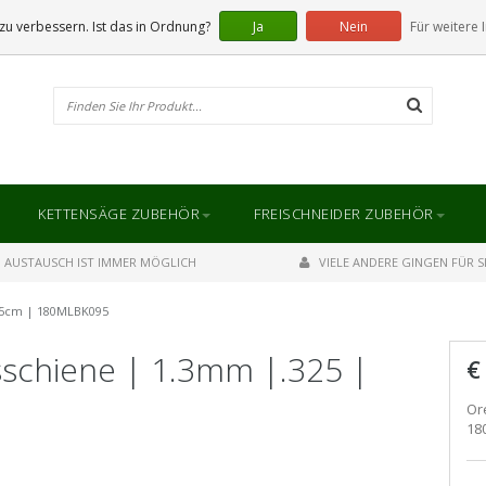
u verbessern. Ist das in Ordnung?
Ja
Nein
Für weitere 
KETTENSÄGE ZUBEHÖR
FREISCHNEIDER ZUBEHÖR
AUSTAUSCH IST IMMER MÖGLICH
VIELE ANDERE GINGEN FÜR SI
45cm | 180MLBK095
schiene | 1.3mm |.325 |
€
Or
18