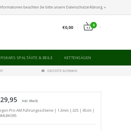
ANMELDEN
KUNDENKONTO ANLEGEN
Informationen beachten Sie bitte unsere Datenschutzerklärung. »
0
€0,00
FISKARS SPALTÄXTE & BEILE
KETTENSÄGEN
E!
GRÖSSTE AUSWAHL
 29,95
Inkl. MwSt.
egon Pro-AM Führungsschiene | 1.3mm |.325 | 45cm |
0MLBK095