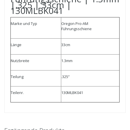
|.325 | 33cm |
130MLBK041
Marke und Typ
Oregon Pro-AM
Führungsschiene
Länge
33cm
Nutzbreite
1.3mm
Teilung
.325”
Teilenr.
130MLBK041