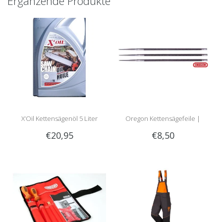
Ergänzende Produkte
X’Oil Kettensägenöl 5 Liter
Oregon Kettensägefeile |
€20,95
€8,50
Rundfeile