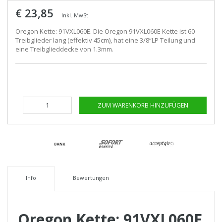
€ 23,85
Inkl. MwSt.
Oregon Kette: 91VXL060E. Die Oregon 91VXL060E Kette ist 60
Treibglieder lang (effektiv 45cm), hat eine 3/8“LP Teilung und
eine Treibglieddecke von 1.3mm.
ZUM WARENKORB HINZUFÜGEN
Info
Bewertungen
Oregon Kette: 91VXL060E