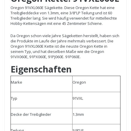
Oregon 91VXL060E Sägekette. Diese Oregon Kette hat eine
Treibglieddecke von 1.3mm, eine 3/8“LP Teilung und ist 60
Treibglieder lang. Sie wird häufig verwendet für mittelleichte
Hobby-Kettensägen mit eine 45 Zentimeter Schiene.
Da Oregon schon viele Jahre Sägeketten herstellt, haben sich
die Produkte im Laufe der Jahre mehrmals verbessert. Die
Oregon 91VXL060E Kette ist die neuste Oregon Kette in
seinem Typ, und hat dieselben Maße wie die Oregon
91VX060E, 91PX060E, 91PJ060E. 91P060E.
Eigenschaften
Marke
Oregon
Typ
91VXL
Decke der Treibglieder
1.3mm
Teilung
3/8“LP