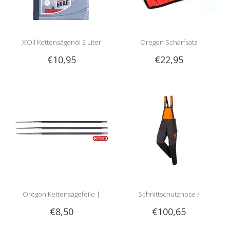
X’Oil Kettensägenöl 2 Liter
Oregon Scharfsatz
€10,95
€22,95
Oregon Kettensägefeile |
Schnittschutzhose /
€8,50
€100,65
Rundfeile
Schnittschutzlatzhose Sip