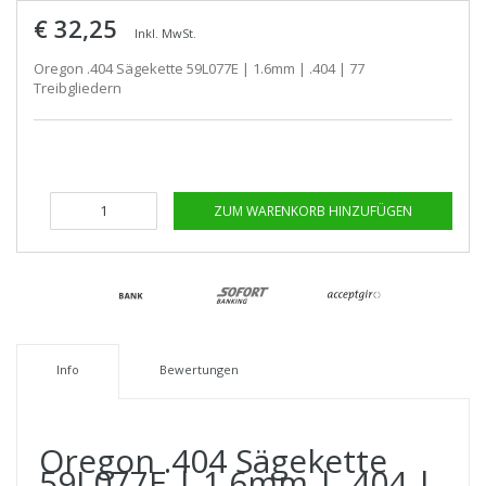
€ 32,25
Inkl. MwSt.
Oregon .404 Sägekette 59L077E | 1.6mm | .404 | 77
Treibgliedern
ZUM WARENKORB HINZUFÜGEN
Info
Bewertungen
Oregon .404 Sägekette
59L077E | 1.6mm | .404 |