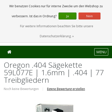
0 Artikel
Wir benutzen Cookies nur für interne Zwecke um den Webshop zu
verbessern. Ist das in Ordnung?
Ja
Nein
Für weitere Informationen beachten Sie bitte unsere
Datenschutzerklärung. »
MENU
Oregon .404 Sägekette
59L077E | 1.6mm | .404 | 77
Treibgliedern
Noch keine Bewertungen
|
Eigene Bewertung erstellen