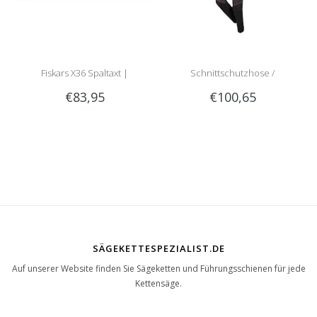
Fiskars X36 Spaltaxt |
Schnittschutzhose /
€83,95
€100,65
meistverkaufte Spaltaxt!
Schnittschutzlatzhose Sip
1RG1 | Teilenummer 1050-
SÄGEKETTESPEZIALIST.DE
Auf unserer Website finden Sie Sägeketten und Führungsschienen für jede
Kettensäge.