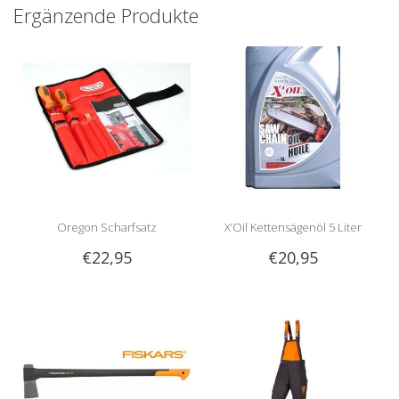
Ergänzende Produkte
Oregon Scharfsatz
X’Oil Kettensägenöl 5 Liter
€22,95
€20,95