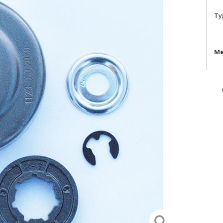
Ty
Me