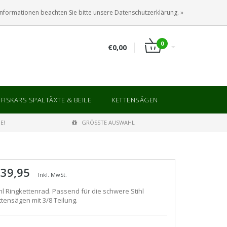
ANMELDEN
KUNDENKONTO ANLEGEN
Informationen beachten Sie bitte unsere Datenschutzerklärung. »
0
€0,00
FISKARS SPALTÄXTE & BEILE
KETTENSÄGEN
E!
GRÖSSTE AUSWAHL
 39,95
Inkl. MwSt.
ihl Ringkettenrad. Passend für die schwere Stihl
ttensägen mit 3/8 Teilung.