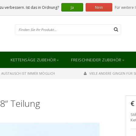
u verbessern. Ist das in Ordnung?
Ja
Nein
Für weitere 
KETTENSÄGE ZUBEHÖR
FREISCHNEIDER ZUBEHÖR
AUSTAUSCH IST IMMER MÖGLICH
VIELE ANDERE GINGEN FÜR SI
8“ Teilung
€
St
Ke