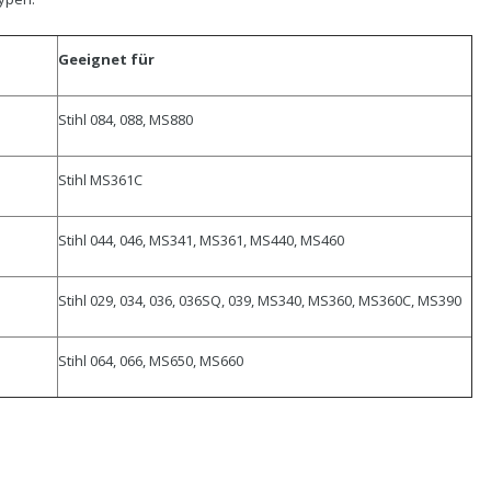
Geeignet für
Stihl 084, 088, MS880
Stihl MS361C
Stihl 044, 046, MS341, MS361, MS440, MS460
Stihl 029, 034, 036, 036SQ, 039, MS340, MS360, MS360C, MS390
Stihl 064, 066, MS650, MS660