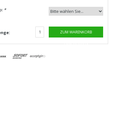
p:
*
ZUM WARENKORB
nge:
HINZUFÜGEN