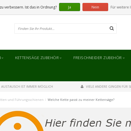
u verbessern. Ist das in Ordnung?
Ja
Nein
Für weitere 
N
KETTENSÄGE ZUBEHÖR
FREISCHNEIDER ZUBEHÖR
AUSTAUSCH IST IMMER MÖGLICH
VIELE ANDERE GINGEN FÜR SI
tten und Führungsschienen
/
Welche Kette passt zu meiner Kettensäge?