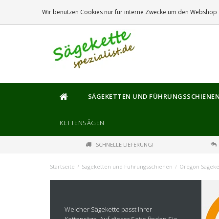
DIE
GRÖSSTE
AUSWAHL AN SÄGEKETTEN UND FÜHRUNGSSCHIENEN
Wir benutzen Cookies nur für interne Zwecke um den Webshop z
SÄGEKETTEN UND FÜHRUNGSSCHIENE
KETTENSÄGEN
SCHNELLE LIEFERUNG!
Startseite
/
Sägeketten und Führungsschienen
/
Oregon Sägeke
Welcher Sägekette passt Ihrer