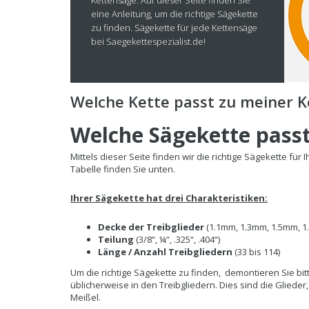
Kettensäge. Auf dieser Seite finden Sie
eine Anleitung, um die richtige Sägekette
zu finden. Sägekette für jede Kettensäge
bei Saegekettespezialist.de!
Welche Kette passt zu meiner 
Welche Sägekette pass
Mittels dieser Seite finden wir die richtige Sägekette f
Tabelle finden Sie unten.
Ihrer Sägekette hat drei Charakteristiken:
Decke der Treibglieder
(1.1mm, 1.3mm, 1.5mm, 1
Teilung
(3/8“, ¼“, .325“, .404“)
Länge / Anzahl Treibgliedern
(33 bis 114)
Um die richtige Sägekette zu finden, demontieren Sie bi
üblicherweise in den Treibgliedern. Dies sind die Glied
Meißel.