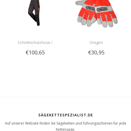
Schnittschutzhose /
Oregon
€100,65
€30,95
Schnittschutzlatzhose Sip
Schnittschutzhandschuhe
1RG1 | Teilenummer 1050-
Kettensäge
SÄGEKETTESPEZIALIST.DE
Auf unserer Website finden Sie Sägeketten und Führungsschienen für jede
Kettensäge.